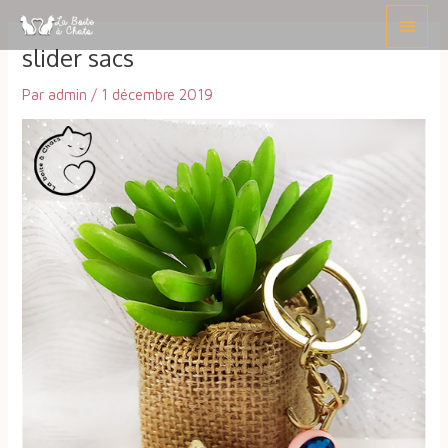
Aller
Navigation
Menu
au
des
princ
slider sacs
contenu
articles
Par
admin
/
1 décembre 2019
18,00
€