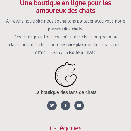
Une boutique en ligne pour les
amoureux des chats
A travers notre site nous souhaitons partager avec vous notre
passion des chats
.
Des chats pour tous les goûts, des chats originaux ou
classiques, des chats pour
se faire plaisir
ou des chats pour
offrir
: c'est ça la
Boîte à Chats
.
La boutique des fans de chats
T
F
E
w
a
n
i
c
v
t
e
e
t
b
l
e
o
o
r
o
p
Catégories
k
e