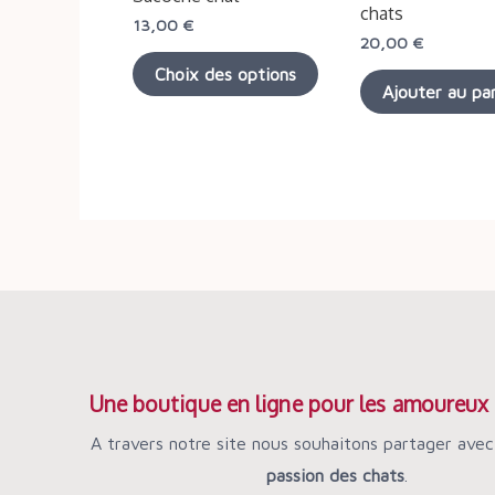
chats
13,00
€
être
20,00
€
choisies
Choix des options
Ajouter au pa
sur
la
page
du
produit
Une boutique en ligne pour les amoureux 
A travers notre site nous souhaitons partager avec
passion des chats
.