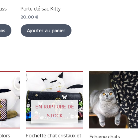
options
rass
Porte clé sac Kitty
peuvent
20,00
€
être
choisies
ons
Ajouter au panier
sur
la
page
du
produit
EN RUPTURE DE
STOCK
olors
Pochette chat cristaux et
Écharpe chats