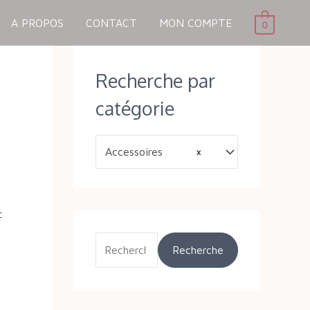
A PROPOS
CONTACT
MON COMPTE
0
R
Recherche par
e
c
catégorie
h
e
Accessoires
×
r
c
h
c
e
Recherche
p
o
u