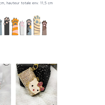
 cm, hauteur totale env. 11,5 cm
Ce
produit
a
plusieurs
variations.
Les