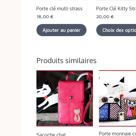
Porte clé multi strass
Porte Clé Kitty St
18,00
€
20,00
€
Ajouter au panier
Choix des opti
Produits similaires
Ce
produit
a
plusieurs
variations.
Les
options
Porte monnaie c
Sacoche chat
peuvent