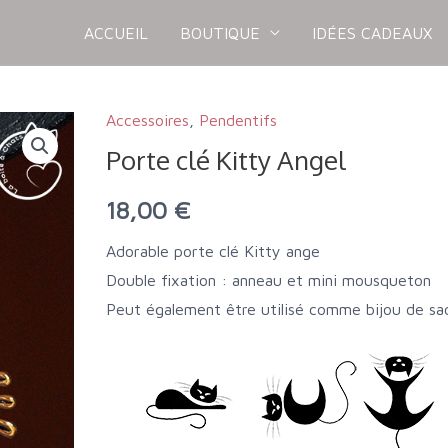
ACCUEIL
BOUTIQUE
IDÉES CADEAUX
Accessoires
,
Pendentifs
quantité
Porte clé Kitty Angel
de
Porte
18,00
€
clé
Kitty
Adorable porte clé Kitty ange
Angel
Double fixation : anneau et mini mousqueton
Peut également être utilisé comme bijou de sa