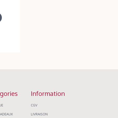
gories
Information
UE
CGV
CADEAUX
LIVRAISON