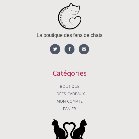
La boutique des fans de chats
T
F
E
w
a
n
i
c
v
t
e
e
t
b
l
e
o
o
r
o
p
Catégories
k
e
-
f
BOUTIQUE
IDÉES CADEAUX
MON COMPTE
PANIER