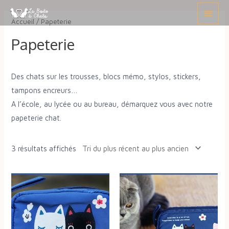
Trié
Aller
Menu
du
plus
au
Accueil
/ Papeterie
récent
princ
au
contenu
plus
Papeterie
ancien
Des chats sur les trousses, blocs mémo, stylos, stickers,
tampons encreurs…
A l’école, au lycée ou au bureau, démarquez vous avec notre
papeterie chat.
3 résultats affichés
Ce
Ce
produit
produit
a
a
plusieurs
plusieurs