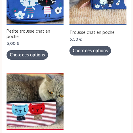
variations.
variations.
Les
Les
options
options
peuvent
peuvent
Petite trousse chat en
Trousse chat en poche
être
être
poche
6,50
€
5,00
€
choisies
choisies
Choix des options
sur
sur
Choix des options
la
la
page
page
du
du
Ce
produit
produit
produit
a
plusieurs
variations.
Les
options
peuvent