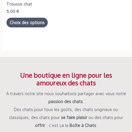
Trousse chat
être
5,00
€
choisies
Choix des options
sur
la
page
du
produit
Une boutique en ligne pour les
amoureux des chats
A travers notre site nous souhaitons partager avec vous notre
passion des chats
.
Des chats pour tous les goûts, des chats originaux ou
classiques, des chats pour
se faire plaisir
ou des chats pour
offrir
: c'est ça la
Boîte à Chats
.