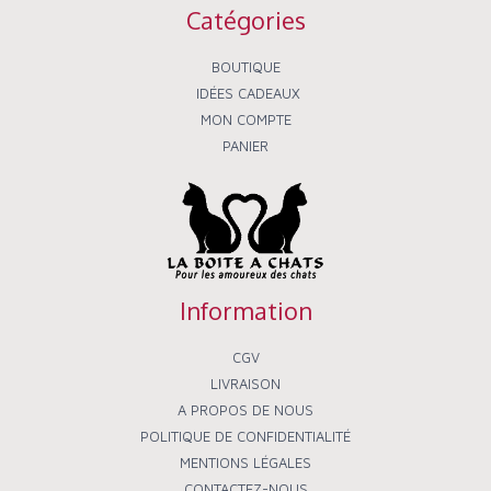
r
o
p
Catégories
k
e
-
f
BOUTIQUE
IDÉES CADEAUX
MON COMPTE
PANIER
Information
CGV
LIVRAISON
A PROPOS DE NOUS
POLITIQUE DE CONFIDENTIALITÉ
MENTIONS LÉGALES
CONTACTEZ-NOUS