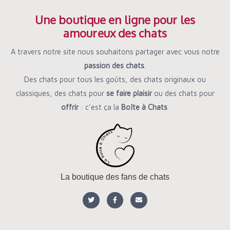
Une boutique en ligne pour les
amoureux des chats
A travers notre site nous souhaitons partager avec vous notre
passion des chats
.
Des chats pour tous les goûts, des chats originaux ou
classiques, des chats pour
se faire plaisir
ou des chats pour
offrir
: c'est ça la
Boîte à Chats
.
La boutique des fans de chats
T
F
E
w
a
n
i
c
v
t
e
e
t
b
l
e
o
o