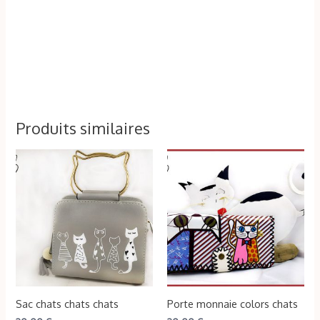
Produits similaires
Ce
produit
a
plusieurs
variations.
Les
options
peuvent
Sac chats chats chats
Porte monnaie colors chats
être