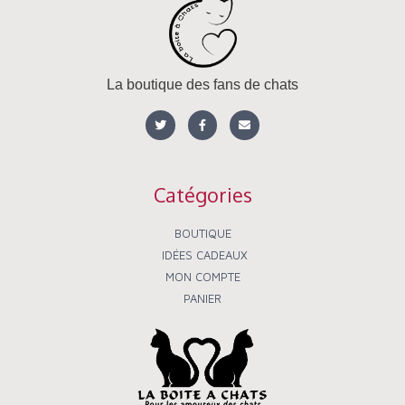
La boutique des fans de chats
T
F
E
w
a
n
i
c
v
t
e
e
t
b
l
e
o
o
r
o
p
Catégories
k
e
-
f
BOUTIQUE
IDÉES CADEAUX
MON COMPTE
PANIER