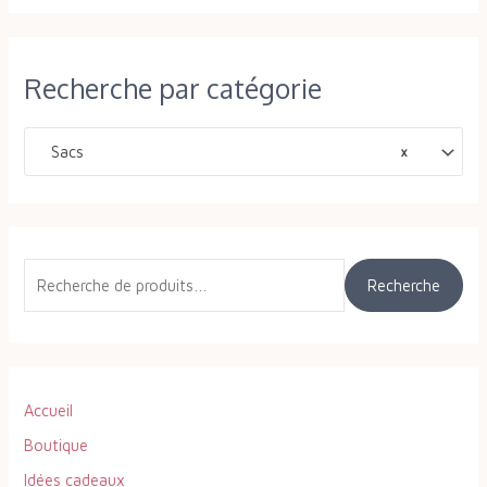
R
Recherche par catégorie
e
c
h
Sacs
×
e
r
c
h
Recherche
e
p
o
u
Accueil
r
Boutique
Idées cadeaux