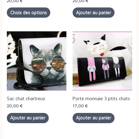
20,00
€
20,00
€
choisies
Choix des options
Ajouter au panier
sur
la
page
du
produit
Sac chat chartreux
Porte monnaie 3 ptits chats
20,00
€
17,00
€
Ajouter au panier
Ajouter au panier