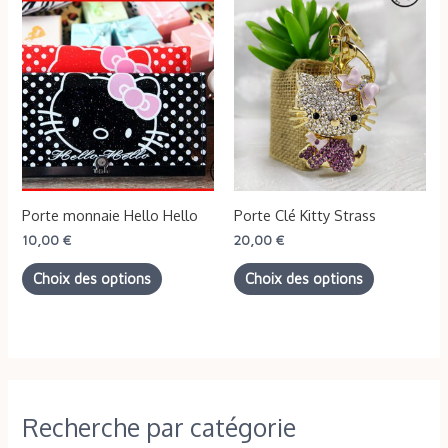
Ce
Ce
produit
produit
a
a
plusieurs
plusieurs
variations.
variations.
Les
Les
options
options
peuvent
peuvent
Porte monnaie Hello Hello
Porte Clé Kitty Strass
être
être
10,00
€
20,00
€
choisies
choisies
Choix des options
Choix des options
sur
sur
la
la
page
page
du
du
produit
produit
R
Recherche par catégorie
e