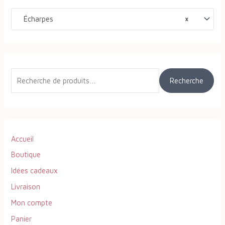
c
h
Écharpes
×
e
r
c
h
Recherche
e
p
o
u
Accueil
r
Boutique
Idées cadeaux
:
Livraison
Mon compte
Panier