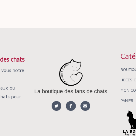
Caté
des chats
BOUTIQ
 vous notre
IDÉES 
naux ou
MON CO
La boutique des fans de chats
hats pour
PANIER
T
F
E
w
a
n
i
c
v
t
e
e
t
b
l
e
o
o
r
o
p
k
e
-